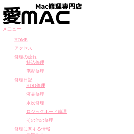
コ
ン
テ
ン
メニュー
ツ
へ
HOME
ス
アクセス
キ
ッ
修理の流れ
プ
持込修理
宅配修理
修理日記
HDD修理
液晶修理
水没修理
ロジックボード修理
その他の修理
修理に関する情報