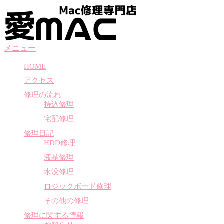
コ
ン
テ
ン
メニュー
ツ
へ
HOME
ス
アクセス
キ
ッ
修理の流れ
プ
持込修理
宅配修理
修理日記
HDD修理
液晶修理
水没修理
ロジックボード修理
その他の修理
修理に関する情報