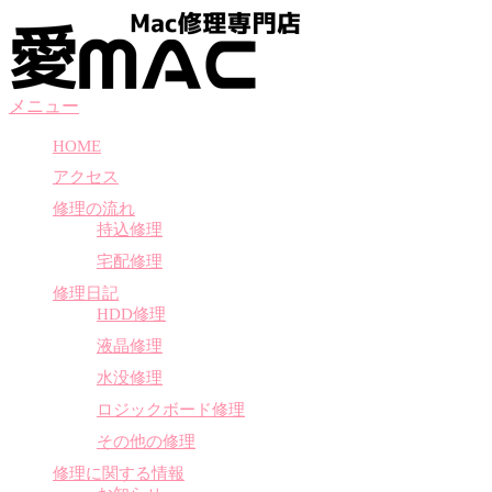
コ
ン
テ
ン
メニュー
ツ
へ
HOME
ス
アクセス
キ
ッ
修理の流れ
プ
持込修理
宅配修理
修理日記
HDD修理
液晶修理
水没修理
ロジックボード修理
その他の修理
修理に関する情報