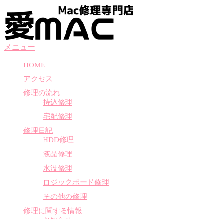
コ
ン
テ
ン
メニュー
ツ
へ
HOME
ス
アクセス
キ
ッ
修理の流れ
プ
持込修理
宅配修理
修理日記
HDD修理
液晶修理
水没修理
ロジックボード修理
その他の修理
修理に関する情報