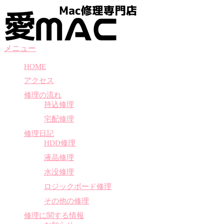
コ
ン
テ
ン
メニュー
ツ
へ
HOME
ス
アクセス
キ
ッ
修理の流れ
プ
持込修理
宅配修理
修理日記
HDD修理
液晶修理
水没修理
ロジックボード修理
その他の修理
修理に関する情報