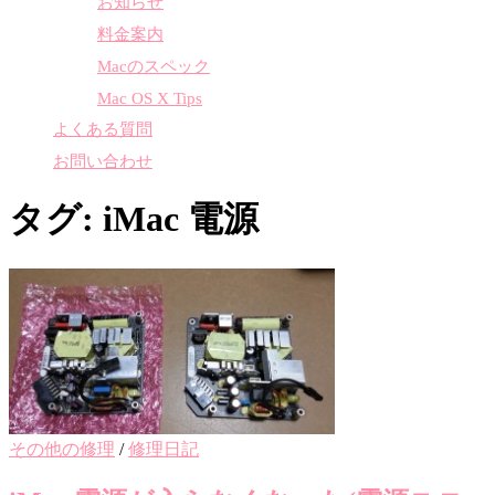
お知らせ
料金案内
Macのスペック
Mac OS X Tips
よくある質問
お問い合わせ
タグ:
iMac 電源
その他の修理
/
修理日記