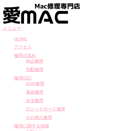
コ
ン
テ
ン
メニュー
ツ
へ
HOME
ス
アクセス
キ
ッ
修理の流れ
プ
持込修理
宅配修理
修理日記
HDD修理
液晶修理
水没修理
ロジックボード修理
その他の修理
修理に関する情報