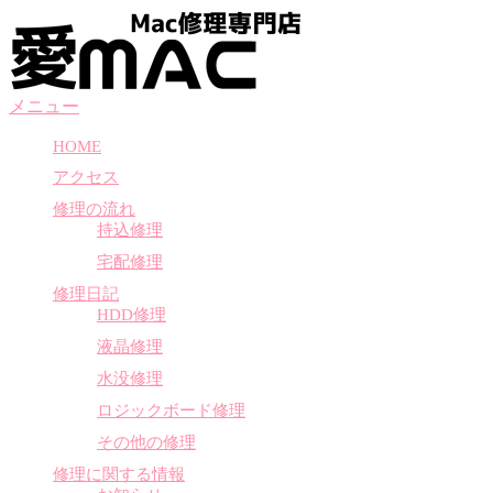
コ
ン
テ
ン
メニュー
ツ
へ
HOME
ス
アクセス
キ
ッ
修理の流れ
プ
持込修理
宅配修理
修理日記
HDD修理
液晶修理
水没修理
ロジックボード修理
その他の修理
修理に関する情報