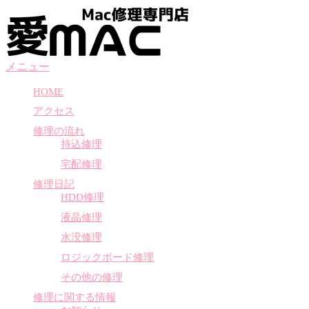
コ
ン
テ
ン
メニュー
ツ
へ
HOME
ス
アクセス
キ
ッ
修理の流れ
プ
持込修理
宅配修理
修理日記
HDD修理
液晶修理
水没修理
ロジックボード修理
その他の修理
修理に関する情報