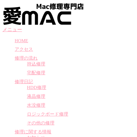
コ
ン
テ
ン
メニュー
ツ
へ
HOME
ス
アクセス
キ
ッ
修理の流れ
プ
持込修理
宅配修理
修理日記
HDD修理
液晶修理
水没修理
ロジックボード修理
その他の修理
修理に関する情報