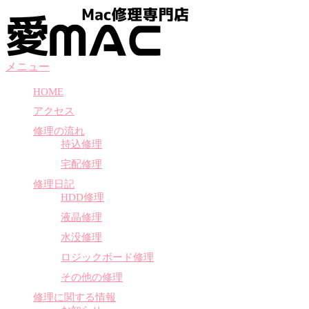
コ
ン
テ
ン
メニュー
ツ
へ
HOME
ス
アクセス
キ
ッ
修理の流れ
プ
持込修理
宅配修理
修理日記
HDD修理
液晶修理
水没修理
ロジックボード修理
その他の修理
修理に関する情報