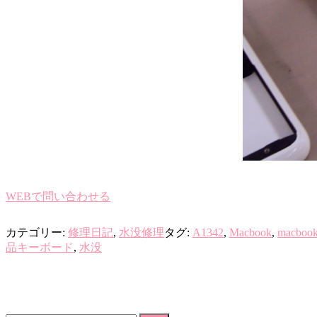
WEBで問い合わせる
カテゴリー:
修理日記
,
水没修理
タグ:
A1342
,
Macbook
,
macb
品キーボード
,
水没