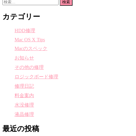
検
索:
カテゴリー
HDD修理
Mac OS X Tips
Macのスペック
お知らせ
その他の修理
ロジックボード修理
修理日記
料金案内
水没修理
液晶修理
最近の投稿