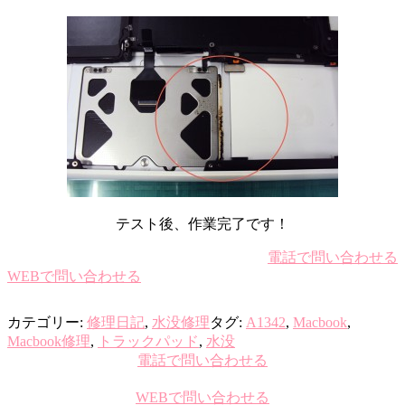
テスト後、作業完了です！
電話で問い合わせる
WEBで問い合わせる
カテゴリー:
修理日記
,
水没修理
タグ:
A1342
,
Macbook
,
Macbook修理
,
トラックパッド
,
水没
電話で問い合わせる
WEBで問い合わせる