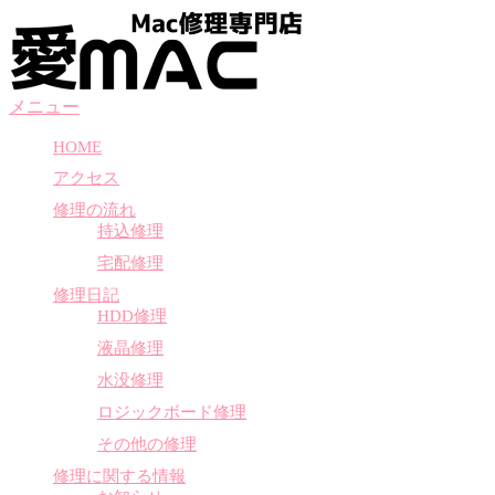
コ
ン
テ
ン
メニュー
ツ
へ
HOME
ス
アクセス
キ
ッ
修理の流れ
プ
持込修理
宅配修理
修理日記
HDD修理
液晶修理
水没修理
ロジックボード修理
その他の修理
修理に関する情報