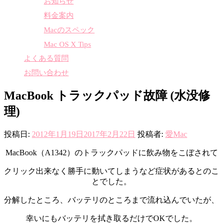
お知らせ
料金案内
Macのスペック
Mac OS X Tips
よくある質問
お問い合わせ
MacBook トラックパッド故障 (水没修
理)
投稿日:
2012年1月19日
2017年2月22日
投稿者:
愛Mac
MacBook（A1342）のトラックパッドに飲み物をこぼされて
クリック出来なく勝手に動いてしまうなど症状があるとのこ
とでした。
分解したところ、バッテリのところまで流れ込んでいたが、
幸いにもバッテリを拭き取るだけでOKでした。