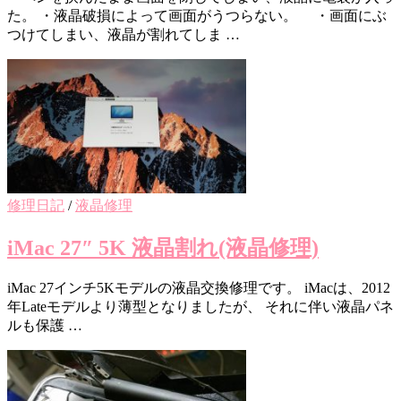
た。 ・液晶破損によって画面がうつらない。 ・画面にぶ
つけてしまい、液晶が割れてしま …
修理日記
/
液晶修理
iMac 27″ 5K 液晶割れ(液晶修理)
iMac 27インチ5Kモデルの液晶交換修理です。 iMacは、2012
年Lateモデルより薄型となりましたが、 それに伴い液晶パネ
ルも保護 …