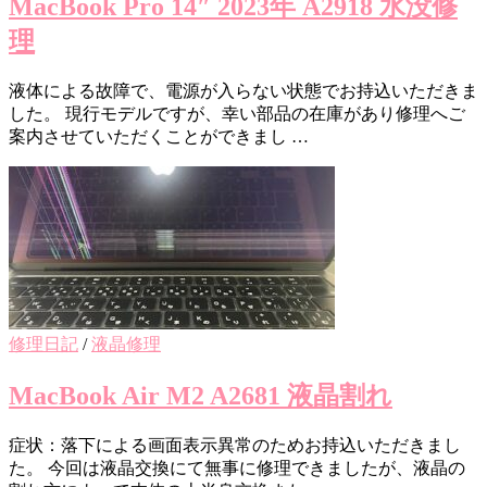
MacBook Pro 14″ 2023年 A2918 水没修
理
液体による故障で、電源が入らない状態でお持込いただきま
した。 現行モデルですが、幸い部品の在庫があり修理へご
案内させていただくことができまし …
修理日記
/
液晶修理
MacBook Air M2 A2681 液晶割れ
症状：落下による画面表示異常のためお持込いただきまし
た。 今回は液晶交換にて無事に修理できましたが、液晶の