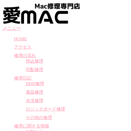
コ
ン
テ
ン
メニュー
ツ
へ
HOME
ス
アクセス
キ
ッ
修理の流れ
プ
持込修理
宅配修理
修理日記
HDD修理
液晶修理
水没修理
ロジックボード修理
その他の修理
修理に関する情報