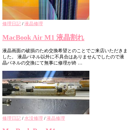
修理日記
/
液晶修理
MacBook Air M1 液晶割れ
液晶画面の破損のため交換希望とのことでご来店いただきま
した。 液晶パネル以外に不具合はありませんでしたので液
晶パネルの交換にて無事に修理が終 …
修理日記
/
水没修理
/
液晶修理