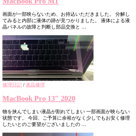
MacBook Pro M1
画面が一部映らないため、お持込いただきました。 分解し
てみると内部に液体の跡が見つかりました。 液体による液
晶パネルの故障と判断し部品交換と …
修理日記
/
液晶修理
MacBook Pro 13″ 2020
物を挟んでしまい液晶が割れてしまい 一部画面が映らない
状態です。 今回、ご予算に余裕がなく少しでもお安く修理
したいとのご要望がございましたの …