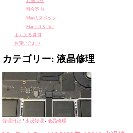
お知らせ
料金案内
Macのスペック
Mac OS X Tips
よくある質問
お問い合わせ
カテゴリー:
液晶修理
修理日記
/
水没修理
/
液晶修理