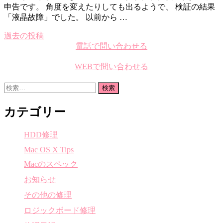
申告です。 角度を変えたりしても出るようで、 検証の結果
「液晶故障」でした。 以前から …
過去の投稿
投
電話で問い合わせる
稿
WEBで問い合わせる
ナ
ビ
検
索:
ゲ
カテゴリー
ー
シ
HDD修理
ョ
Mac OS X Tips
ン
Macのスペック
お知らせ
その他の修理
ロジックボード修理