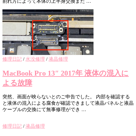
割れ方によって本体の上半身交換また …
修理日記
/
水没修理
/
液晶修理
MacBook Pro 13″ 2017年 液体の混入に
よる故障
突然、画面が映らないとのご申告でした。 内部を確認する
と液体の混入による腐食が確認できまして液晶パネルと液晶
ケーブルの交換にて無事修理ができ …
修理日記
/
液晶修理