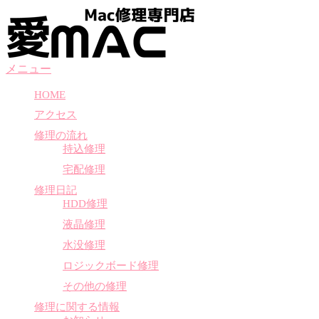
コ
ン
テ
ン
メニュー
ツ
へ
HOME
ス
アクセス
キ
ッ
修理の流れ
プ
持込修理
宅配修理
修理日記
HDD修理
液晶修理
水没修理
ロジックボード修理
その他の修理
修理に関する情報