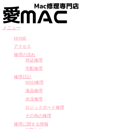
コ
ン
テ
ン
メニュー
ツ
へ
HOME
ス
アクセス
キ
ッ
修理の流れ
プ
持込修理
宅配修理
修理日記
HDD修理
液晶修理
水没修理
ロジックボード修理
その他の修理
修理に関する情報